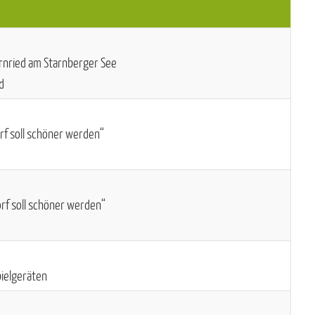
ernried am Starnberger See
d
rf soll schöner werden“
rf soll schöner werden“
pielgeräten