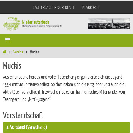
Zum
LAUTERBACHER DORFBLATT
PFARRBRIEF
Inhalt
springen
Start
Vereine
Muckis
Muckis
Aus einer Laune heraus und voller Tatendrang organisierte sich die Jugend
1994 mit viel Initiative selbst. Seither haben sich die Mitglieder und auch die
Aktivitäten vervielfacht. Inzwischen ist es ein harmonisches Miteinander von
Teenagern und „Mitt‘-30gern“.
Vorstandschaft
1. Vorstand (Verwaltend)