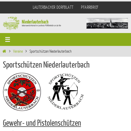
Zum
LAUTERBACHER DORFBLATT
PFARRBRIEF
Inhalt
springen
Start
Vereine
Sportschützen Niederlauterbach
Sportschützen Niederlauterbach
Gewehr- und Pistolenschützen