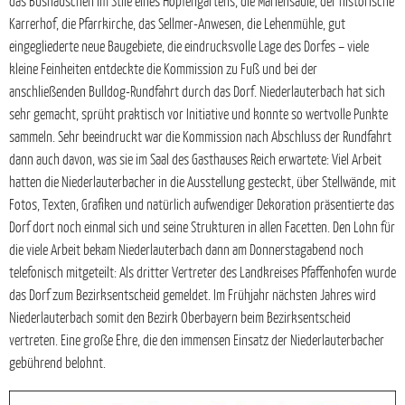
das Bushäuschen im Stile eines Hopfengartens, die Mariensäule, der historische
Karrerhof, die Pfarrkirche, das Sellmer-Anwesen, die Lehenmühle, gut
eingegliederte neue Baugebiete, die eindrucksvolle Lage des Dorfes – viele
kleine Feinheiten entdeckte die Kommission zu Fuß und bei der
anschließenden Bulldog-Rundfahrt durch das Dorf. Niederlauterbach hat sich
sehr gemacht, sprüht praktisch vor Initiative und konnte so wertvolle Punkte
sammeln. Sehr beeindruckt war die Kommission nach Abschluss der Rundfahrt
dann auch davon, was sie im Saal des Gasthauses Reich erwartete: Viel Arbeit
hatten die Niederlauterbacher in die Ausstellung gesteckt, über Stellwände, mit
Fotos, Texten, Grafiken und natürlich aufwendiger Dekoration präsentierte das
Dorf dort noch einmal sich und seine Strukturen in allen Facetten. Den Lohn für
die viele Arbeit bekam Niederlauterbach dann am Donnerstagabend noch
telefonisch mitgeteilt: Als dritter Vertreter des Landkreises Pfaffenhofen wurde
das Dorf zum Bezirksentscheid gemeldet. Im Frühjahr nächsten Jahres wird
Niederlauterbach somit den Bezirk Oberbayern beim Bezirksentscheid
vertreten. Eine große Ehre, die den immensen Einsatz der Niederlauterbacher
gebührend belohnt.