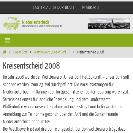
Zum
LAUTERBACHER DORFBLATT
PFARRBRIEF
Inhalt
springen
Start
Unser Dorf
Wettbewerb „Unser Dorf …“
Kreisentscheid 2008
Kreisentscheid 2008
Im Jahr 2008 wurde der Wettbewerb „Unser Dorf hat Zukunft – unser Dorf soll
schöner werden“ zum 23. Mal durchgeführt. Die Voraussetzungen für
Niederlauterbach im Rahmen der fortgeschrittenen Dorferneuerung waren gut.
Seitens des Amtes für ländliche Entwicklung und dem Landratsamt
Pfaffenhofen wurde unsere Teilnahme mit unterstützt und befürwortet. Die
Anmeldung zur Teilnahme geschah über den AKN und die Gartenfreunde
Niederlauterbach noch im Mai.
Der Wettbewerb ist auf drei Jahre angesetzt. Der Dorfwettbewerb trägt dazu