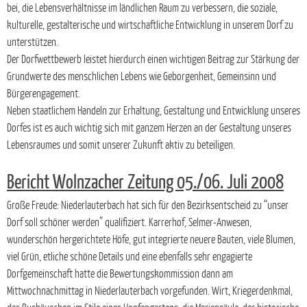
bei, die Lebensverhältnisse im ländlichen Raum zu verbessern, die soziale,
kulturelle, gestalterische und wirtschaftliche Entwicklung in unserem Dorf zu
unterstützen.
Der Dorfwettbewerb leistet hierdurch einen wichtigen Beitrag zur Stärkung der
Grundwerte des menschlichen Lebens wie Geborgenheit, Gemeinsinn und
Bürgerengagement.
Neben staatlichem Handeln zur Erhaltung, Gestaltung und Entwicklung unseres
Dorfes ist es auch wichtig sich mit ganzem Herzen an der Gestaltung unseres
Lebensraumes und somit unserer Zukunft aktiv zu beteiligen.
Bericht Wolnzacher Zeitung 05./06. Juli 2008
Große Freude: Niederlauterbach hat sich für den Bezirksentscheid zu “unser
Dorf soll schöner werden” qualifiziert. Karrerhof, Selmer-Anwesen,
wunderschön hergerichtete Höfe, gut integrierte neuere Bauten, viele Blumen,
viel Grün, etliche schöne Details und eine ebenfalls sehr engagierte
Dorfgemeinschaft hatte die Bewertungskommission dann am
Mittwochnachmittag in Niederlauterbach vorgefunden. Wirt, Kriegerdenkmal,