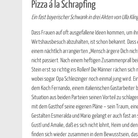
Pizza á la Schrapfing
Ein fast bayerischer Schwank in drei Akten von Ulla Klin
Dass Frauen auf oft ausgefallene Ideen kommen, um ih
Wirtshausbesuch abzuhalten, ist schon bekannt. Dass 
einem nächtlich arrangierten „Mensch ärgere Dich nich
nicht passiert. Nach einem heftigen Zusammenprall bei
Stein erst so richtig ins Rollen! Die Männer rächen sic
wobei sogar Opa Schleizinger noch einmal jung wird. E
dem Koch Fernando, einem italienischen Gastarbeiter be
Situation aus beiden Parteien seinen Vorteil zu schlag
mit dem Gasthof seine eigenen Pläne – sein Traum, eine
Gestalten Esmeralda und Mario gelangt er auch fast an 
Gustl und Amalie, daß es sich nicht lohnt, Heim und den
finden sich wieder zusammen in dem Bewusstsein, dass 