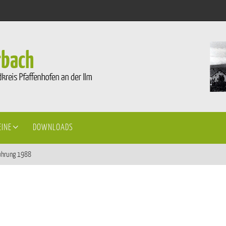
EINE
DOWNLOADS
ührung 1988