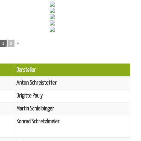
1
2
►
Darsteller
Anton Schreistetter
Brigitte Pauly
Martin Schleibinger
Konrad Schretzlmeier