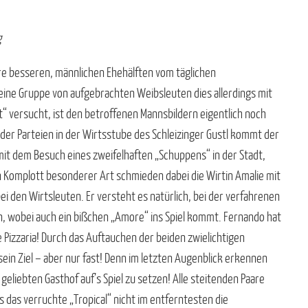
g
re besseren, männlichen Ehehälften vom täglichen
eine Gruppe von aufgebrachten Weibsleuten dies allerdings mit
t“ versucht, ist den betroffenen Mannsbildern eigentlich noch
der Parteien in der Wirtsstube des Schleizinger Gustl kommt der
h mit dem Besuch eines zweifelhaften „Schuppens“ in der Stadt,
in Komplott besonderer Art schmieden dabei die Wirtin Amalie mit
i den Wirtsleuten. Er versteht es natürlich, bei der verfahrenen
en, wobei auch ein bißchen „Amore“ ins Spiel kommt. Fernando hat
 Pizzaria! Durch das Auftauchen der beiden zwielichtigen
sein Ziel – aber nur fast! Denn im letzten Augenblick erkennen
 geliebten Gasthof auf’s Spiel zu setzen! Alle steitenden Paare
das verruchte „Tropical“ nicht im entferntesten die