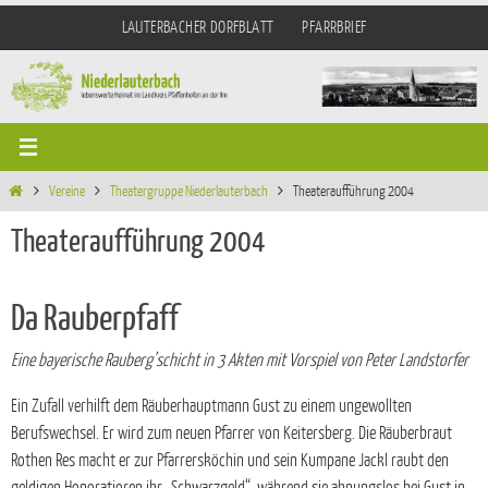
Zum
LAUTERBACHER DORFBLATT
PFARRBRIEF
Inhalt
springen
Start
Vereine
Theatergruppe Niederlauterbach
Theateraufführung 2004
Theateraufführung 2004
Da Rauberpfaff
Eine bayerische Rauberg’schicht in 3 Akten mit Vorspiel von Peter Landstorfer
Ein Zufall verhilft dem Räuberhauptmann Gust zu einem ungewollten
Berufswechsel. Er wird zum neuen Pfarrer von Keitersberg. Die Räuberbraut
Rothen Res macht er zur Pfarrersköchin und sein Kumpane Jackl raubt den