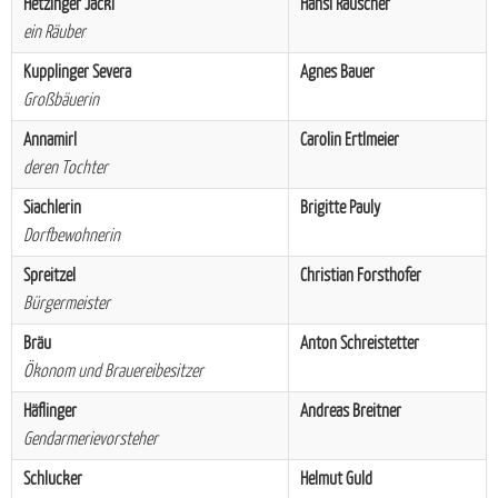
Hetzinger Jackl
Hansi Rauscher
ein Räuber
Kupplinger Severa
Agnes Bauer
Großbäuerin
Annamirl
Carolin Ertlmeier
deren Tochter
Siachlerin
Brigitte Pauly
Dorfbewohnerin
Spreitzel
Christian Forsthofer
Bürgermeister
Bräu
Anton Schreistetter
Ökonom und Brauereibesitzer
Häflinger
Andreas Breitner
Gendarmerievorsteher
Schlucker
Helmut Guld