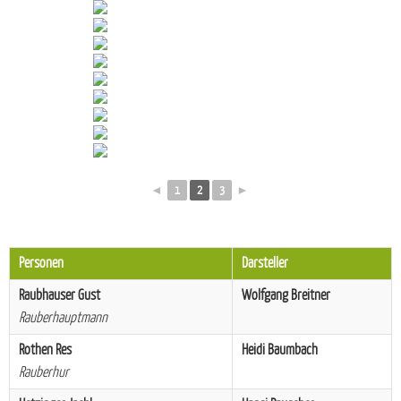
◄
1
2
3
►
Personen
Darsteller
Raubhauser Gust
Wolfgang Breitner
Rauberhauptmann
Rothen Res
Heidi Baumbach
Rauberhur