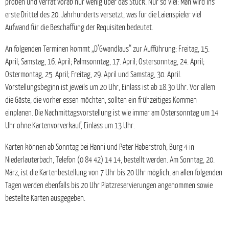
proben und verrät vorab nur wenig über das Stück. Nur so viel: Man wird ins
erste Drittel des 20. Jahrhunderts versetzt, was für die Laienspieler viel
Aufwand für die Beschaffung der Requisiten bedeutet.
An folgenden Terminen kommt „D’Gwandlaus“ zur Aufführung: Freitag, 15.
April; Samstag, 16. April; Palmsonntag, 17. April; Ostersonntag, 24. April;
Ostermontag, 25. April; Freitag, 29. April und Samstag, 30. April.
Vorstellungsbeginn ist jeweils um 20 Uhr, Einlass ist ab 18.30 Uhr. Vor allem
die Gäste, die vorher essen möchten, sollten ein frühzeitiges Kommen
einplanen. Die Nachmittagsvorstellung ist wie immer am Ostersonntag um 14
Uhr ohne Kartenvorverkauf, Einlass um 13 Uhr.
Karten können ab Sonntag bei Hanni und Peter Haberstroh, Burg 4 in
Niederlauterbach, Telefon (0 84 42) 14 14, bestellt werden. Am Sonntag, 20.
März, ist die Kartenbestellung von 7 Uhr bis 20 Uhr möglich, an allen folgenden
Tagen werden ebenfalls bis 20 Uhr Platzreservierungen angenommen sowie
bestellte Karten ausgegeben.