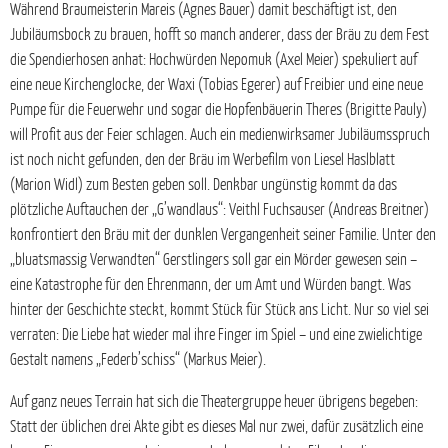
Während Braumeisterin Mareis (Agnes Bauer) damit beschäftigt ist, den
Jubiläumsbock zu brauen, hofft so manch anderer, dass der Bräu zu dem Fest
die Spendierhosen anhat: Hochwürden Nepomuk (Axel Meier) spekuliert auf
eine neue Kirchenglocke, der Waxi (Tobias Egerer) auf Freibier und eine neue
Pumpe für die Feuerwehr und sogar die Hopfenbäuerin Theres (Brigitte Pauly)
will Profit aus der Feier schlagen. Auch ein medienwirksamer Jubiläumsspruch
ist noch nicht gefunden, den der Bräu im Werbefilm von Liesel Haslblatt
(Marion Widl) zum Besten geben soll. Denkbar ungünstig kommt da das
plötzliche Auftauchen der „G’wandlaus“: Veithl Fuchsauser (Andreas Breitner)
konfrontiert den Bräu mit der dunklen Vergangenheit seiner Familie. Unter den
„bluatsmassig Verwandten“ Gerstlingers soll gar ein Mörder gewesen sein –
eine Katastrophe für den Ehrenmann, der um Amt und Würden bangt. Was
hinter der Geschichte steckt, kommt Stück für Stück ans Licht. Nur so viel sei
verraten: Die Liebe hat wieder mal ihre Finger im Spiel – und eine zwielichtige
Gestalt namens „Federb’schiss“ (Markus Meier).
Auf ganz neues Terrain hat sich die Theatergruppe heuer übrigens begeben:
Statt der üblichen drei Akte gibt es dieses Mal nur zwei, dafür zusätzlich eine