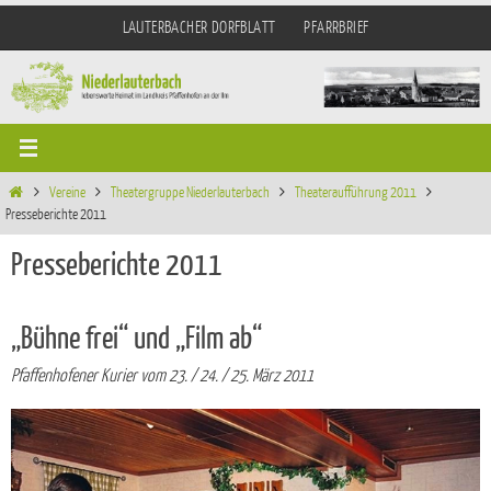
Zum
LAUTERBACHER DORFBLATT
PFARRBRIEF
Inhalt
springen
Start
Vereine
Theatergruppe Niederlauterbach
Theateraufführung 2011
Presseberichte 2011
Presseberichte 2011
„Bühne frei“ und „Film ab“
Pfaffenhofener Kurier vom 23. / 24. / 25. März 2011