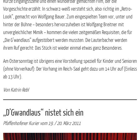
kurze Eingangsszene und einen wunderbar gemachten Film, der die
Vorgeschichte erzählt. In schwarz-weiß versteht sich, also richtig im „Retro-
Look“, gemacht von Wolfgang Bauer. Zum eingespielten Team vor, unter und
hinter der Bühne – besonders hervorzuheben ist Wolfgang Breitner mit
unvergleichlicher Mimik – kommen die vielen zeitgemäßen Requisiten, die für
„Die G’wandlaus“ aufgestöbert werden mussten. Die Lauterbacher werden
ihrem Ruf gerecht: Das Stück ist wieder einmal etwas ganz Besonderes.
Am Ostersonntag ist übrigens eine Vorstellung speziell für Kinder und Senioren
(ohne Vorverkauf): Der Vorhang im Reich-Saal geht dazu um 14 Uhr auf (Einlass
ab 13 Uhr).
Von Katrin Rebl
„D’Gwandlaus“ nistet sich ein
Pfaffenhofener Kurier vom 19. / 20. März 2011