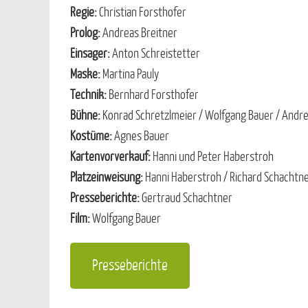
Regie:
Christian Forsthofer
Prolog:
Andreas Breitner
Einsager:
Anton Schreistetter
Maske:
Martina Pauly
Technik:
Bernhard Forsthofer
Bühne:
Konrad Schretzlmeier / Wolfgang Bauer / Andre
Kostüme:
Agnes Bauer
Kartenvorverkauf:
Hanni und Peter Haberstroh
Platzeinweisung:
Hanni Haberstroh / Richard Schachtn
Presseberichte:
Gertraud Schachtner
Film:
Wolfgang Bauer
Presseberichte