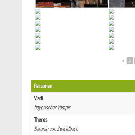
◄
1
Personen
Vladi
bayerischer Vampir
Theres
Baronin von Zwicklbach