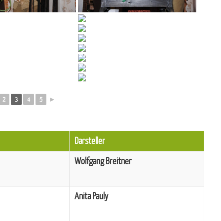
2
3
4
5
►
Darsteller
Wolfgang Breitner
Anita Pauly